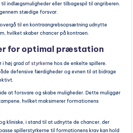
til indlægsmuligheder eller tilbagespil til angriberen.
 igennem stædige forsvar.
t overgå til en kontraangrebsopsætning udnytte
m, hvilket skaber chancer på kontraen.
er for optimal præstation
i høj grad
af styrker
ne hos de enkelte spillere.
de defensive færdigheder og evnen til at bidrage
ektivt.
 både at forsvare og skabe muligheder. Dette muliggør
kampene, hvilket maksimerer formationens
 kliniske, i stand til at udnytte de chancer, der
asse spillerstyrkerne til formationens krav kan hold