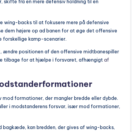
 skifte fra en mere defensiv holdning til en
ere wing-backs til at fokusere mere på defensive
se dem højere op ad banen for at øge det offensive
ere forskellige kamp-scenarier.
 ændre positionen af den offensive midtbanespiller
re tilbage for at hjælpe i forsvaret, afhængigt
af
modstanderformationer
v mod formationer, der mangler bredde eller dybde.
ller i modstanderens forsvar, især mod formationer,
lad bagkæde, kan bredden, der gives af wing-backs,