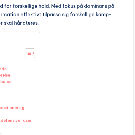
ghed for forskellige hold. Med fokus på dominans på
rmation effektivt tilpasse sig forskellige kamp-
r skal håndteres.
ybde
ærelse
ationer
ositionering
 defensive faser
e