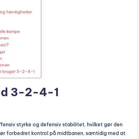
d og færdigheder
elle kampe
ionen
nen?
ger
n
ionen
r bruger 3-2-4-1
ed 3-2-4-1
ensiv styrke og defensiv stabilitet, hvilket gør den
iggør forbedret kontrol på midtbanen, samtidig med at