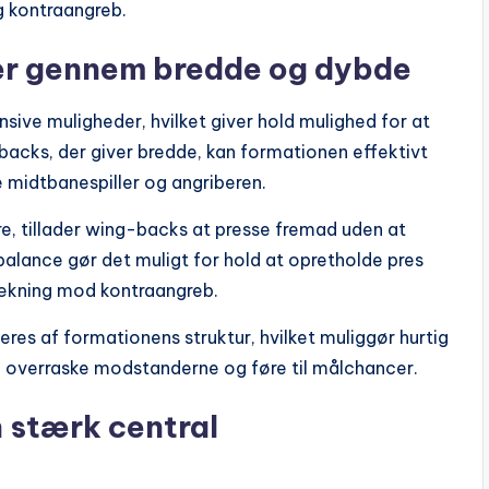
g kontraangreb.
er gennem bredde og dybde
sive muligheder, hvilket giver hold mulighed for at
acks, der giver bredde, kan formationen effektivt
e midtbanespiller og angriberen.
ere, tillader wing-backs at presse fremad uden at
alance gør det muligt for hold at opretholde pres
ækning mod kontraangreb.
iteres af formationens struktur, hvilket muliggør hurtig
an overraske modstanderne og føre til målchancer.
n stærk central