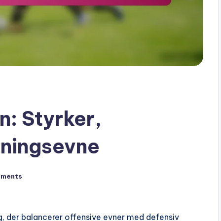
: Styrker,
sningsevne
mments
ing, der balancerer offensive evner med defensiv