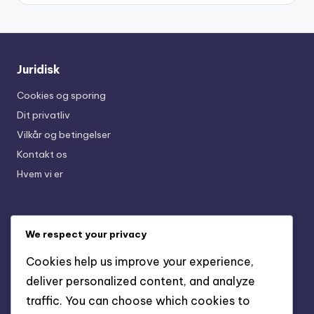
Juridisk
Cookies og sporing
Dit privatliv
Vilkår og betingelser
Kontakt os
Hvem vi er
Seneste indlæg
We respect your privacy
3-2-4-1 Formation Nøglefordele: Unikke egenskaber,
Cookies help us improve your experience,
Fremtrædende funktioner, Strategiske fordele
deliver personalized content, and analyze
3-2-4-1 Formation Langsigtede Fordele:
traffic. You can choose which cookies to
Bæredygtighed, Spillerfastholdelse, Taktisk Udvikling