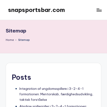
snapsportsbar.com
Skip
to
content
Sitemap
Home
-
Sitemap
Posts
Integration af ungdomsspillere i 3-2-4-1
formationen: Mentorskab, færdighedsudvikling,
taktisk forståelse
Alsidige spillerroller i 3-2-4-1 formationen: