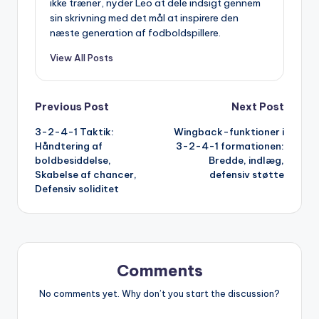
ikke træner, nyder Leo at dele indsigt gennem
sin skrivning med det mål at inspirere den
næste generation af fodboldspillere.
View All Posts
Post
Previous Post
Next Post
3-2-4-1 Taktik:
Wingback-funktioner i
navigation
Håndtering af
3-2-4-1 formationen:
boldbesiddelse,
Bredde, indlæg,
Skabelse af chancer,
defensiv støtte
Defensiv soliditet
Comments
No comments yet. Why don’t you start the discussion?