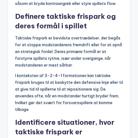
såsom at bryde kontraangreb eller styre spillets flow.
Definere taktiske frispark og
deres formål i spillet
Taktiske frispark er bevidste overtrædelser, der begås
for at stoppe modstanderens fremdrift eller for at opnå
en strategisk fordel. Deres primære formål er at
forstyrre spillets rytme, især under overgange, når
modstanderen er mest sårbar.
I konteksten af 3-2-4-1 formationen kan taktiske
frispark bruges til at beskytte den defensive linje eller til
at give tid til spillerne til at repositionere sig. De
anvendes ofte, når en modstander hurtigt bryder frem,
hvilket gør det svært for forsvarsspillere at komme
tilbage.
Identificere situationer, hvor
taktiske frispark er