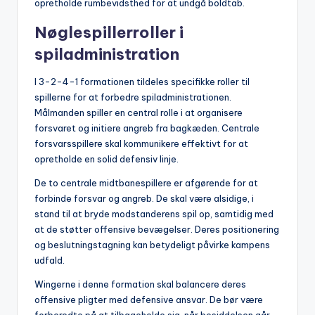
opretholde rumbevidsthed for at undgå boldtab.
Nøglespillerroller i
spiladministration
I 3-2-4-1 formationen tildeles specifikke roller til
spillerne for at forbedre spiladministrationen.
Målmanden spiller en central rolle i at organisere
forsvaret og initiere angreb fra bagkæden. Centrale
forsvarsspillere skal kommunikere effektivt for at
opretholde en solid defensiv linje.
De to centrale midtbanespillere er afgørende for at
forbinde forsvar og angreb. De skal være alsidige, i
stand til at bryde modstanderens spil op, samtidig med
at de støtter offensive bevægelser. Deres positionering
og beslutningstagning kan betydeligt påvirke kampens
udfald.
Wingerne i denne formation skal balancere deres
offensive pligter med defensive ansvar. De bør være
forberedte på at tilbageholde sig, når besiddelsen går