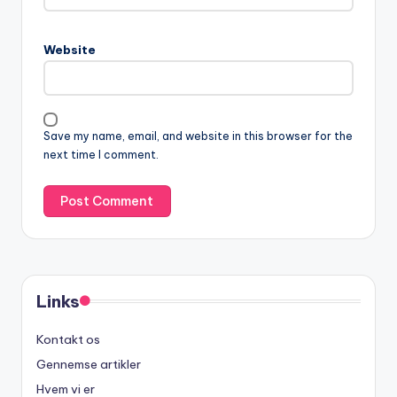
Website
Save my name, email, and website in this browser for the
next time I comment.
Links
Kontakt os
Gennemse artikler
Hvem vi er