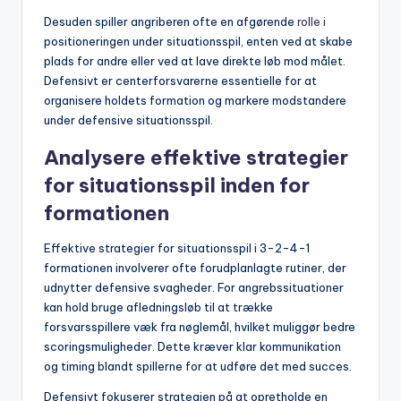
Desuden spiller angriberen ofte en afgørende
rolle i
positioneringen under situationsspil, enten ved at skabe
plads for andre eller ved at lave direkte løb mod målet.
Defensivt er centerforsvarerne essentielle for at
organisere holdets formation og markere modstandere
under defensive situationsspil.
Analysere effektive strategier
for situationsspil inden for
formationen
Effektive strategier for situationsspil i 3-2-4-1
formationen involverer ofte forudplanlagte rutiner, der
udnytter defensive svagheder. For angrebssituationer
kan hold bruge afledningsløb til at trække
forsvarsspillere væk fra nøglemål, hvilket muliggør bedre
scoringsmuligheder. Dette kræver klar kommunikation
og timing blandt spillerne for at udføre det med succes.
Defensivt fokuserer strategien på at opretholde en