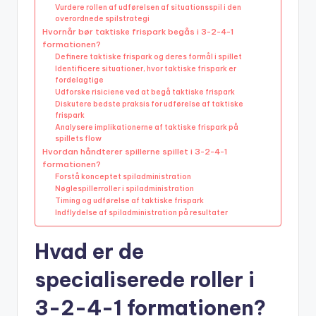
Vurdere rollen af udførelsen af situationsspil i den
overordnede spilstrategi
Hvornår bør taktiske frispark begås i 3-2-4-1
formationen?
Definere taktiske frispark og deres formål i spillet
Identificere situationer, hvor taktiske frispark er
fordelagtige
Udforske risiciene ved at begå taktiske frispark
Diskutere bedste praksis for udførelse af taktiske
frispark
Analysere implikationerne af taktiske frispark på
spillets flow
Hvordan håndterer spillerne spillet i 3-2-4-1
formationen?
Forstå konceptet spiladministration
Nøglespillerroller i spiladministration
Timing og udførelse af taktiske frispark
Indflydelse af spiladministration på resultater
Hvad er de
specialiserede roller i
3-2-4-1 formationen?