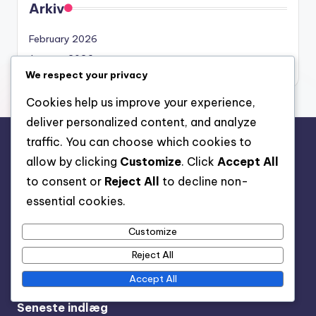
Arkiv
February 2026
January 2026
We respect your privacy
Cookies help us improve your experience,
deliver personalized content, and analyze
traffic. You can choose which cookies to
Juridisk
allow by clicking
Customize
. Click
Accept All
Cookies og sporing
to consent or
Reject All
to decline non-
Dit privatliv
essential cookies.
Vilkår og betingelser
Customize
Kontakt os
Reject All
Hvem vi er
Accept All
Seneste indlæg