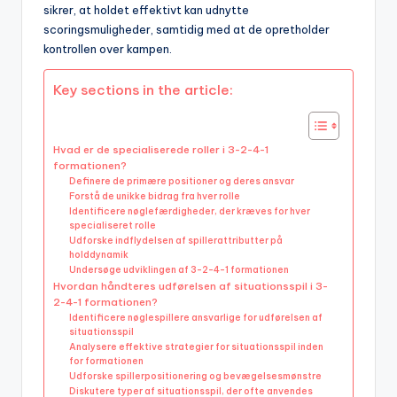
sikrer, at holdet effektivt kan udnytte
scoringsmuligheder, samtidig med at de opretholder
kontrollen over kampen.
Key sections in the article:
Hvad er de specialiserede roller i 3-2-4-1
formationen?
Definere de primære positioner og deres ansvar
Forstå de unikke bidrag fra hver rolle
Identificere nøglefærdigheder, der kræves for hver
specialiseret rolle
Udforske indflydelsen af spillerattributter på
holddynamik
Undersøge udviklingen af 3-2-4-1 formationen
Hvordan håndteres udførelsen af situationsspil i 3-
2-4-1 formationen?
Identificere nøglespillere ansvarlige for udførelsen af
situationsspil
Analysere effektive strategier for situationsspil inden
for formationen
Udforske spillerpositionering og bevægelsesmønstre
Diskutere typer af situationsspil, der ofte anvendes