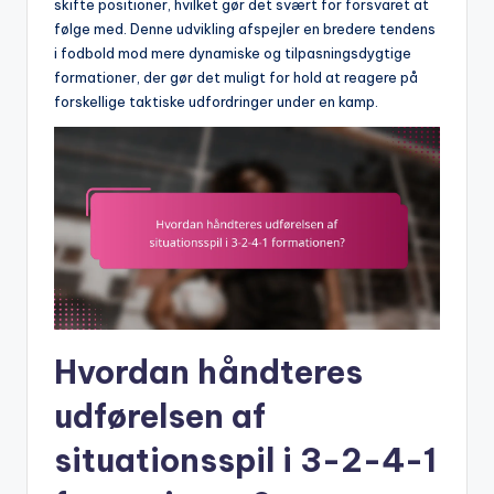
skifte positioner, hvilket gør det svært for forsvaret at
følge med. Denne udvikling afspejler en bredere tendens
i fodbold mod mere dynamiske og tilpasningsdygtige
formationer, der gør det muligt for hold at reagere på
forskellige taktiske udfordringer under en kamp.
Hvordan håndteres
udførelsen af
situationsspil i 3-2-4-1