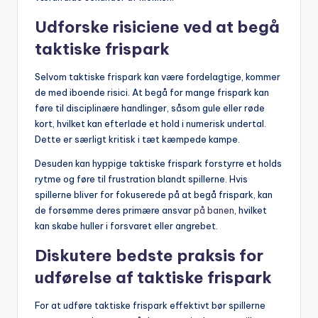
Udforske risiciene ved at begå
taktiske frispark
Selvom taktiske frispark kan være fordelagtige, kommer
de med iboende risici. At begå for mange frispark kan
føre til disciplinære handlinger, såsom gule eller røde
kort, hvilket kan efterlade et hold i numerisk undertal.
Dette er særligt kritisk i tæt kæmpede kampe.
Desuden kan hyppige taktiske frispark forstyrre et holds
rytme og føre til frustration blandt spillerne. Hvis
spillerne bliver for fokuserede på at begå frispark, kan
de forsømme deres primære ansvar
på banen
, hvilket
kan skabe huller i forsvaret eller angrebet.
Diskutere bedste praksis for
udførelse af taktiske frispark
For at udføre taktiske frispark effektivt bør spillerne