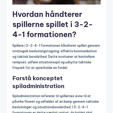
Hvordan håndterer
spillerne spillet i 3-2-
4-1 formationen?
Spillere i 3-2-4-1 formationen håndterer spillet gennem
strategisk beslutningstagning, effektiv kommunikation
og taktisk bevidsthed. Dette involverer at kontrollere
tempoet, udføre situationsspil og udnytte taktiske
frispark for at opretholde en fordel.
Forstå konceptet
spiladministration
Spiladministration refererer til spillernes evne til at
påvirke flowet og udfaldet af en kamp gennem taktiske
beslutninger og situationsbevidsthed. I 3-2-4-1
formationen er dette særligt vigtigt, da holdet skal