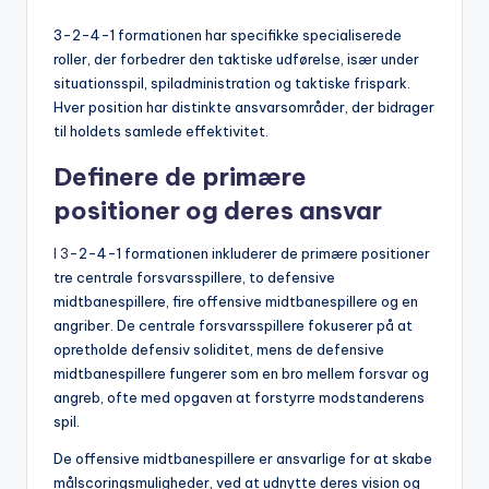
3-2-4-1 formationen har specifikke specialiserede
roller, der forbedrer den taktiske udførelse, især under
situationsspil, spiladministration og taktiske frispark.
Hver position har distinkte ansvarsområder, der bidrager
til holdets samlede effektivitet.
Definere de primære
positioner og deres ansvar
I 3
-2-4-1 formationen inkluderer de primære positioner
tre centrale forsvarsspillere, to defensive
midtbanespillere, fire offensive midtbanespillere og en
angriber. De centrale forsvarsspillere fokuserer på at
opretholde defensiv soliditet, mens de defensive
midtbanespillere fungerer som en bro mellem forsvar og
angreb, ofte med opgaven at forstyrre modstanderens
spil.
De offensive midtbanespillere er ansvarlige for at skabe
målscoringsmuligheder, ved at udnytte deres vision og