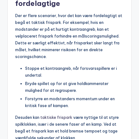
fordelagtige
Der er flere scenarier, hvor det kan være fordelagtigt at
begå et taktisk frispark. For eksempel, hvis en
modstander er på et hurtigt kontraangreb, kan et
velplaceret frispark forhindre en målscoringsmulighed.
Dette er særligt effektivt, når frisparket sker langt fra
målet, hvilket minimerer risikoen for en direkte
scoringschance.
Stoppe et kontraangreb, når forsvarsspillere er i
undertal.
Bryde spillet op for at give holdkammerater
mulighed for at regroupere.
Forstyrre en modstanders momentum under en
kritisk fase af kampen.
Desuden kan
taktiske frispark
være nyttige til at styre
spilklokken, især i de senere faser af en kamp. Ved at
begå et frispark kan et hold bremse tempoet og tage
værdifulde sekunder af klokken.