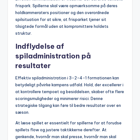
frispark. Spillerne skal være opmærksomme på deres
holdkammeraters positioner og den overordnede
spilsituation for at sikre, at frisparket tjener sit
tilsigtede formål uden at kompromittere holdets
struktur.
Indflydelse af
spiladministration på
resultater
Effektiv spiladministration i 3-2-4-1 formationen kan
betydeligt påvirke kampens udfald. Hold, der excellerer i
at kontrollere tempoet og besiddelsen, skaber ofte flere
scoringsmuligheder og minimerer risici. Denne
strategiske tilgang kan føre til bedre resultater over en
sæson.
At læse spillet er essentielt for spillerne for at forudse
spillets flow og justere taktikkerne derefter. At
genkende, hvornår man skal presse, hvornår man skal