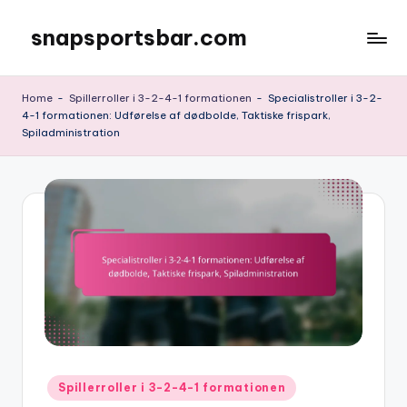
snapsportsbar.com
Skip
to
content
Home
-
Spillerroller i 3-2-4-1 formationen
-
Specialistroller i 3-2-
4-1 formationen: Udførelse af dødbolde, Taktiske frispark,
Spiladministration
Posted
Spillerroller i 3-2-4-1 formationen
in